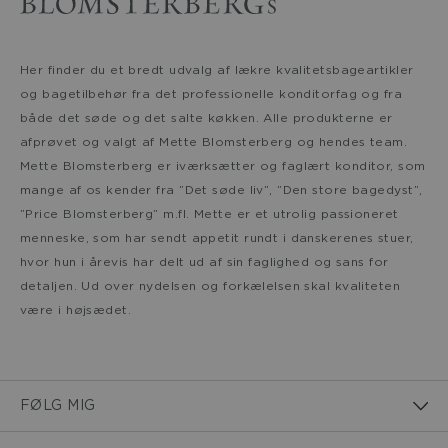
Her finder du et bredt udvalg af lækre kvalitetsbageartikler
og bagetilbehør fra det professionelle konditorfag og fra
både det søde og det salte køkken. Alle produkterne er
afprøvet og valgt af Mette Blomsterberg og hendes team.
Mette Blomsterberg er iværksætter og faglært konditor, som
mange af os kender fra ”Det søde liv”, ”Den store bagedyst”,
”Price Blomsterberg” m.fl. Mette er et utrolig passioneret
menneske, som har sendt appetit rundt i danskerenes stuer,
hvor hun i årevis har delt ud af sin faglighed og sans for
detaljen. Ud over nydelsen og forkælelsen skal kvaliteten
være i højsædet.
FØLG MIG