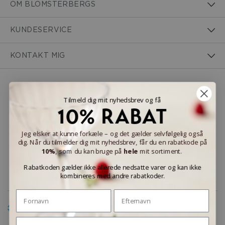
OM BLOMSTERBERGS
KUNDESERVICE
KONTAKT MIG
NEM BETALING
Tilmeld dig mit nyhedsbrev og få
10% RABAT
Jeg elsker at kunne forkæle – og det gælder selvfølgelig også
dig. Når du tilmelder dig mit nyhedsbrev, får du en rabatkode på
LEVERINGSMULIGHEDER
10%
, som du kan bruge på
hele
mit sortiment.
Rabatkoden gælder ikke allerede nedsatte varer og kan ikke
kombineres med andre rabatkoder.
Fornavn
Efternavn
Email