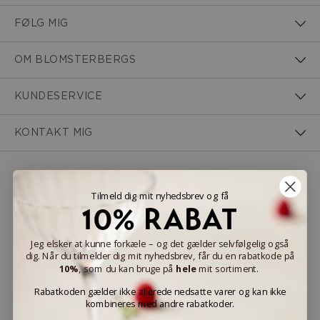
FØLG MIG
OM BLOMSTERBERGS
KUNDESERVICE
KONTAKT MIG
NEM BETALING
Tilmeld dig mit nyhedsbrev og få
10% RABAT
Jeg elsker at kunne forkæle – og det gælder selvfølgelig også
dig. Når du tilmelder dig mit nyhedsbrev, får du en rabatkode på
LEVERINGSMULIGHEDER
10%
, som du kan bruge på
hele
mit sortiment.
Rabatkoden gælder ikke allerede nedsatte varer og kan ikke
kombineres med andre rabatkoder.