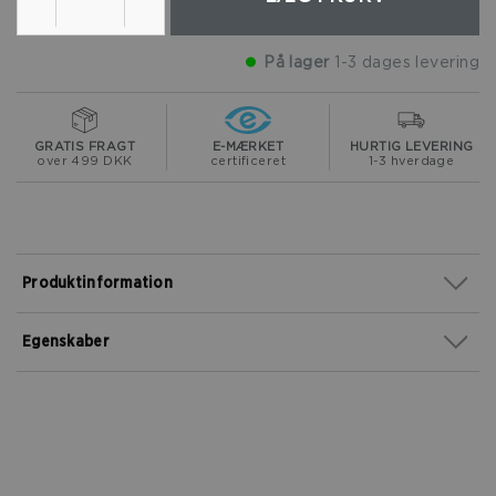
På lager
1-3 dages levering
GRATIS FRAGT
E-MÆRKET
HURTIG LEVERING
over 499 DKK
certificeret
1-3 hverdage
Produktinformation
Egenskaber