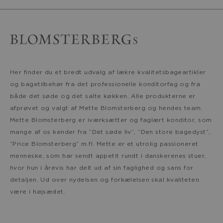
Her finder du et bredt udvalg af lækre kvalitetsbageartikler
og bagetilbehør fra det professionelle konditorfag og fra
både det søde og det salte køkken. Alle produkterne er
afprøvet og valgt af Mette Blomsterberg og hendes team.
Mette Blomsterberg er iværksætter og faglært konditor, som
mange af os kender fra ”Det søde liv”, ”Den store bagedyst”,
”Price Blomsterberg” m.fl. Mette er et utrolig passioneret
menneske, som har sendt appetit rundt i danskerenes stuer,
hvor hun i årevis har delt ud af sin faglighed og sans for
detaljen. Ud over nydelsen og forkælelsen skal kvaliteten
være i højsædet.