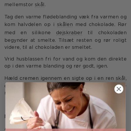
mellemstor
skål
.
Tag den varme flødeblanding væk fra varmen og
kom halvdelen op i
skålen
med chokolade. Rør
med en silikone
dejskraber
til chokoladen
begynder at smelte. Tilsæt resten og rør roligt
videre, til al chokoladen er smeltet.
Vrid husblassen fri for vand og kom den direkte
op i den varme blanding og rør godt, igen.
Hæld cremen igennem en sigte op i en ren
skål
,
dæk den til og afkøl cremen helt i køleskab –
minimum 2 timer eller allerhelst til næste dag.
MØRDEJ
Alle ingredienserne æltes sammen til en