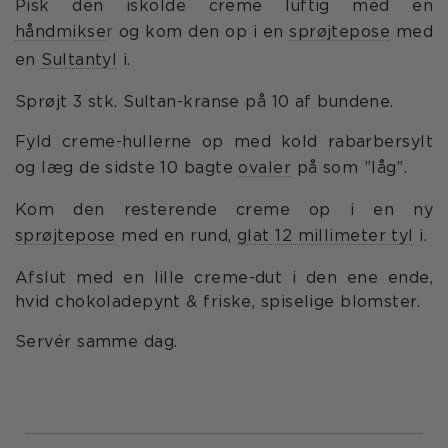
Pisk den iskolde creme luftig med en
håndmikse
r
og kom den op i en
sprøjtepose
med
en
Sultantyl
i.
Sprøjt 3 stk. Sultan-kranse på 10 af bundene.
Fyld creme-hullerne op med kold rabarbersylt
og læg de sidste 10 bagte
ovaler
på som ”låg”.
Kom den resterende creme op i en ny
sprøjtepose
med en rund,
glat 12 millimeter tyl
i.
Afslut med en lille creme-dut i den ene ende,
hvid chokoladepynt & friske, spiselige blomster.
Servér samme dag.