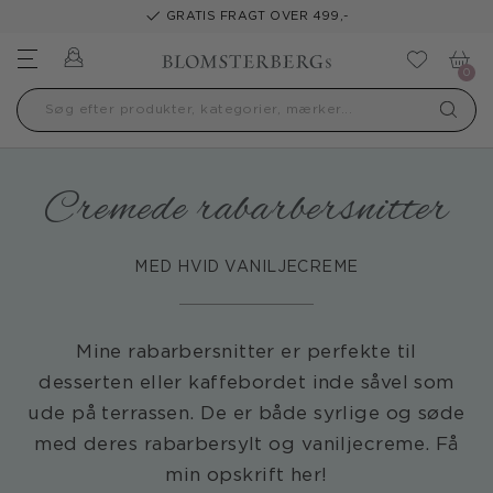
GRATIS FRAGT OVER 499,-
Log ind
Tilføj t
0
Cremede rabarbersnitter
MED HVID VANILJECREME
Mine rabarbersnitter er perfekte til
desserten eller kaffebordet inde såvel som
ude på terrassen. De er både syrlige og søde
med deres rabarbersylt og vaniljecreme. Få
min opskrift her!