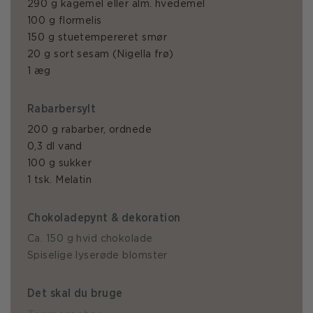
290 g kagemel eller alm. hvedemel
100 g flormelis
150 g stuetempereret smør
20 g sort sesam (Nigella frø)
1 æg
Rabarbersylt
200 g rabarber, ordnede
0,3 dl vand
100 g sukker
1 tsk. Melatin
Chokoladepynt & dekoration
Ca. 150 g hvid chokolade
Spiselige lyserøde blomster
Det skal du bruge