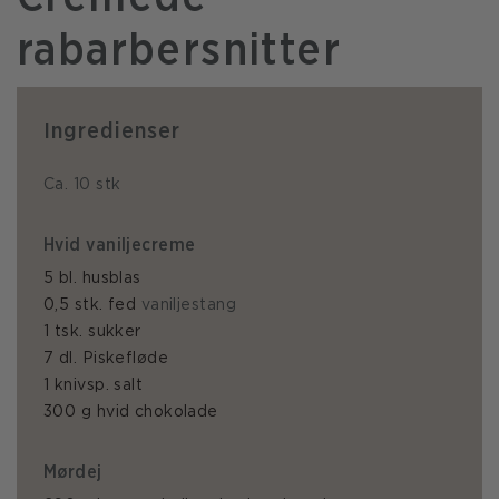
rabarbersnitter
Ingredienser
Ca. 10 stk
Hvid vaniljecreme
5 bl. husblas
0,5 stk. fed
vaniljestang
1 tsk. sukker
7 dl. Piskefløde
1 knivsp. salt
300 g hvid chokolade
Mørdej