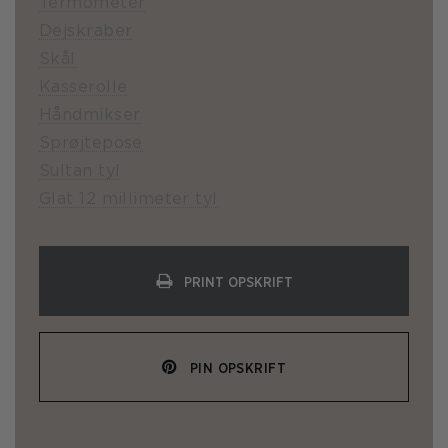
Termometer
Dejskraber
Skål
Kasserolle
Håndmikser
Sprøjtepose
Sultan tyl
Glat 12 millimeter tyl
PRINT OPSKRIFT
PIN OPSKRIFT