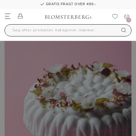
GRATIS FRAGT OVER 499,-
Log ind
Tilføj t
0