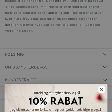
mange af os kender fra ”Det søde liv”, ”Den store bagedyst”,
”Price Blomsterberg” m.fl. Mette er et utrolig passioneret
menneske, som har sendt appetit rundt i danskerenes stuer,
hvor hun i årevis har delt ud af sin faglighed og sans for
detaljen. Ud over nydelsen og forkælelsen skal kvaliteten
være i højsædet.
FØLG MIG
OM BLOMSTERBERGS
KUNDESERVICE
Tilmeld dig mit nyhedsbrev og få
KONTAKT MIG
10% RABAT
Jeg elsker at kunne forkæle – og det gælder selvfølgelig også