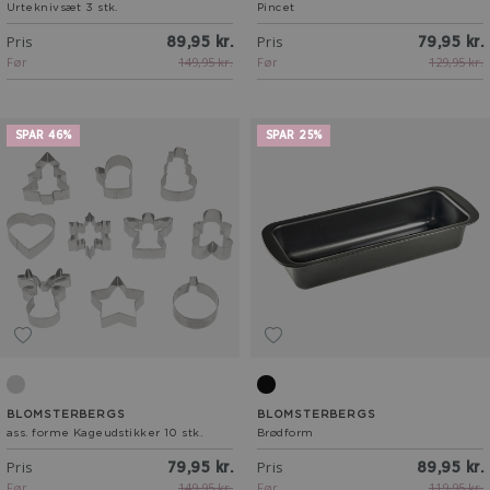
Urteknivsæt 3 stk.
Pincet
Pris
Pris
89,95 kr.
79,95 kr.
Før
149,95 kr.
Før
129,95 kr.
SPAR 46%
SPAR 25%
Stål
Black Steel
BLOMSTERBERGS
BLOMSTERBERGS
ass. forme Kageudstikker 10 stk.
Brødform
Pris
Pris
79,95 kr.
89,95 kr.
Før
149,95 kr.
Før
119,95 kr.