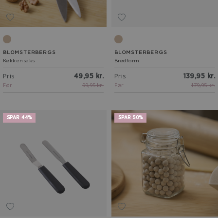
Latte
Latte
BLOMSTERBERGS
BLOMSTERBERGS
Køkkensaks
Brødform
Pris
Pris
49,95 kr.
139,95 kr.
Før
99,95 kr.
Før
179,95 kr.
SPAR 44%
SPAR 50%