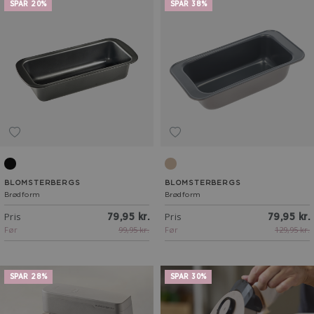
SPAR 20%
SPAR 38%
Black Steel
Latte
BLOMSTERBERGS
BLOMSTERBERGS
Brødform
Brødform
Pris
Pris
79,95 kr.
79,95 kr.
Før
99,95 kr.
Før
129,95 kr.
SPAR 28%
SPAR 30%