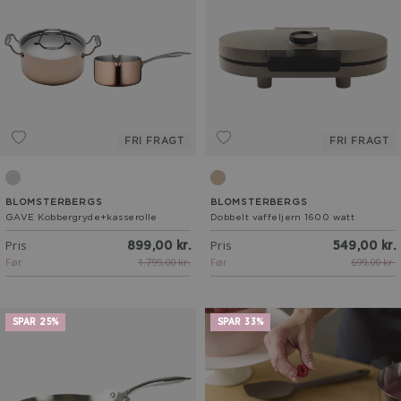
FRI FRAGT
FRI FRAGT
Kobber
Latte
BLOMSTERBERGS
BLOMSTERBERGS
GAVE Kobbergryde+kasserolle
Dobbelt vaffeljern 1600 watt
Pris
Pris
899,00 kr.
549,00 kr.
Før
1.799,00 kr.
Før
699,00 kr.
SPAR 25%
SPAR 33%