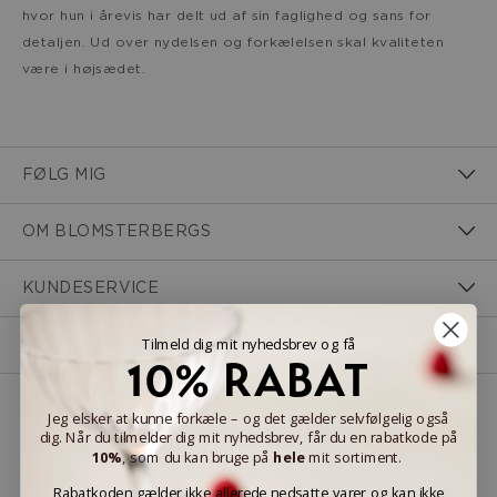
hvor hun i årevis har delt ud af sin faglighed og sans for
detaljen. Ud over nydelsen og forkælelsen skal kvaliteten
være i højsædet.
FØLG MIG
OM BLOMSTERBERGS
KUNDESERVICE
Tilmeld dig mit nyhedsbrev og få
KONTAKT MIG
10% RABAT
Jeg elsker at kunne forkæle – og det gælder selvfølgelig også
NEM BETALING
dig. Når du tilmelder dig mit nyhedsbrev, får du en rabatkode på
10%
, som du kan bruge på
hele
mit sortiment.
Rabatkoden gælder ikke allerede nedsatte varer og kan ikke