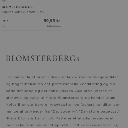
Metal
BLOMSTERBERGS
Stjerne Udstikkersæt 9 stk.
Pris
59,95 kr.
Før
149,95 kr.
Her finder du et bredt udvalg af lækre kvalitetsbageartikler
og bagetilbehør fra det professionelle konditorfag og fra
både det søde og det salte køkken. Alle produkterne er
afprøvet og valgt af Mette Blomsterberg og hendes team.
Mette Blomsterberg er iværksætter og faglært konditor, som
mange af os kender fra ”Det søde liv”, ”Den store bagedyst”,
”Price Blomsterberg” m.fl. Mette er et utrolig passioneret
menneske, som har sendt appetit rundt i danskerenes stuer,