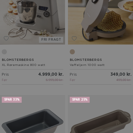
FRI FRAGT
Sølv
Latte
BLOMSTERBERGS
BLOMSTERBERGS
XL Røremaskine 800 watt
Vaffeljern 1000 watt
Pris
Pris
4.999,00 kr.
349,00 kr.
Før
6.999,00 kr.
Før
499,00 kr.
SPAR 33%
SPAR 25%