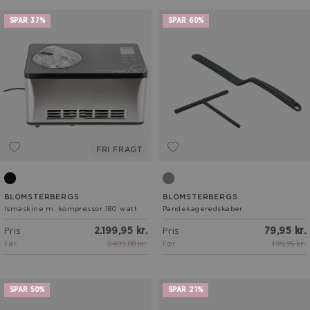
SPAR 37%
SPAR 60%
FRI FRAGT
Sort/Stål
Antracitgrå
BLOMSTERBERGS
BLOMSTERBERGS
Ismaskine m. kompressor 180 watt
Pandekageredskaber
Pris
Pris
2.199,95 kr.
79,95 kr.
Før
3.499,00 kr.
Før
199,95 kr.
SPAR 50%
SPAR 21%