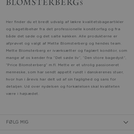
Her finder du et bredt udvalg af lækre kvalitetsbageartikler
og bagetilbehør fra det professionelle konditorfag og fra
både det søde og det salte køkken. Alle produkterne er
afprøvet og valgt af Mette Blomsterberg og hendes team.
Mette Blomsterberg er iværksætter og faglært konditor, som
mange af os kender fra ”Det søde liv”, ”Den store bagedyst”,
”Price Blomsterberg” m.fl. Mette er et utrolig passioneret
menneske, som har sendt appetit rundt i danskerenes stuer,
hvor hun i årevis har delt ud af sin faglighed og sans for
detaljen. Ud over nydelsen og forkælelsen skal kvaliteten
være i højsædet.
FØLG MIG