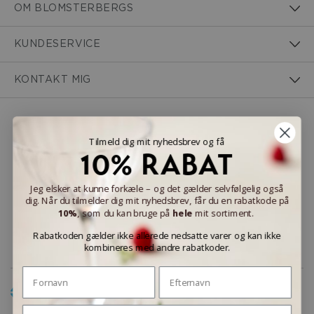
OM BLOMSTERBERGS
KUNDESERVICE
KONTAKT MIG
NEM BETALING
Tilmeld dig mit nyhedsbrev og få
10% RABAT
Jeg elsker at kunne forkæle – og det gælder selvfølgelig også
dig. Når du tilmelder dig mit nyhedsbrev, får du en rabatkode på
LEVERINGSMULIGHEDER
10%
, som du kan bruge på
hele
mit sortiment.
Rabatkoden gælder ikke allerede nedsatte varer og kan ikke
kombineres med andre rabatkoder.
Fornavn
Efternavn
Email