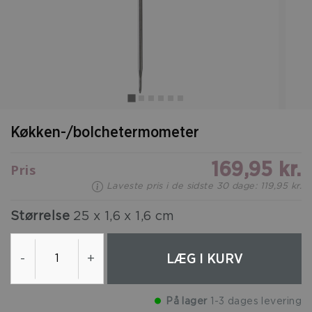
Køkken-/bolchetermometer
169,95 kr.
Pris
Laveste pris i de sidste 30 dage: 119,95 kr.
Størrelse
25 x 1,6 x 1,6 cm
LÆG I KURV
-
+
På lager
1-3 dages levering