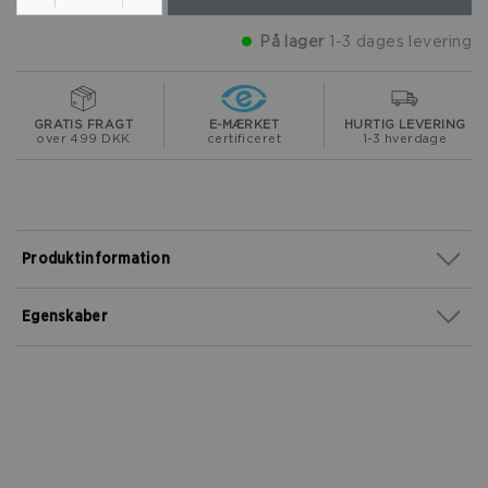
På lager
1-3 dages levering
GRATIS FRAGT
E-MÆRKET
HURTIG LEVERING
over 499 DKK
certificeret
1-3 hverdage
Produktinformation
Egenskaber