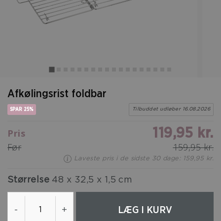
Afkølingsrist foldbar
SPAR 25%
Tilbuddet udløber 16.08.2026
119,95 kr.
Pris
Før
159,95 kr.
Laveste pris i de sidste 30 dage: 159,95 kr.
Størrelse
48 x 32,5 x 1,5 cm
LÆG I KURV
-
+