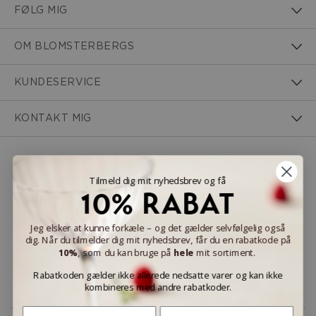
FØLG MIG
OM BLOMSTERBERGS
KUNDESERVICE
KONTAKT MIG
NEM BETALING
Tilmeld dig mit nyhedsbrev og få
10% RABAT
Jeg elsker at kunne forkæle – og det gælder selvfølgelig også
dig. Når du tilmelder dig mit nyhedsbrev, får du en rabatkode på
LEVERINGSMULIGHEDER
10%
, som du kan bruge på
hele
mit sortiment.
Rabatkoden gælder ikke allerede nedsatte varer og kan ikke
kombineres med andre rabatkoder.
Fornavn
Efternavn