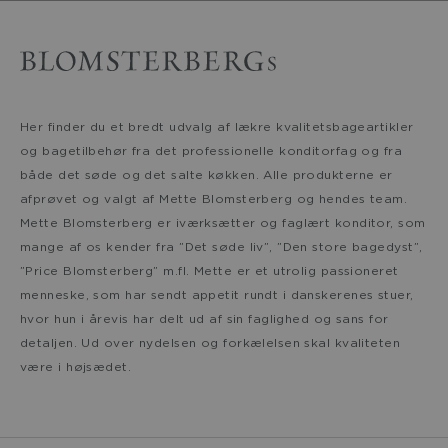
Her finder du et bredt udvalg af lækre kvalitetsbageartikler
og bagetilbehør fra det professionelle konditorfag og fra
både det søde og det salte køkken. Alle produkterne er
afprøvet og valgt af Mette Blomsterberg og hendes team.
Mette Blomsterberg er iværksætter og faglært konditor, som
mange af os kender fra ”Det søde liv”, ”Den store bagedyst”,
”Price Blomsterberg” m.fl. Mette er et utrolig passioneret
menneske, som har sendt appetit rundt i danskerenes stuer,
hvor hun i årevis har delt ud af sin faglighed og sans for
detaljen. Ud over nydelsen og forkælelsen skal kvaliteten
være i højsædet.