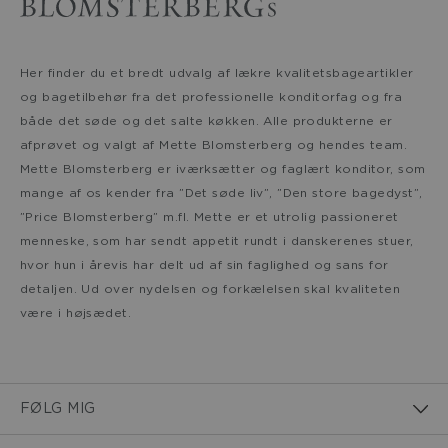
Her finder du et bredt udvalg af lækre kvalitetsbageartikler
og bagetilbehør fra det professionelle konditorfag og fra
både det søde og det salte køkken. Alle produkterne er
afprøvet og valgt af Mette Blomsterberg og hendes team.
Mette Blomsterberg er iværksætter og faglært konditor, som
mange af os kender fra ”Det søde liv”, ”Den store bagedyst”,
”Price Blomsterberg” m.fl. Mette er et utrolig passioneret
menneske, som har sendt appetit rundt i danskerenes stuer,
hvor hun i årevis har delt ud af sin faglighed og sans for
detaljen. Ud over nydelsen og forkælelsen skal kvaliteten
være i højsædet.
FØLG MIG