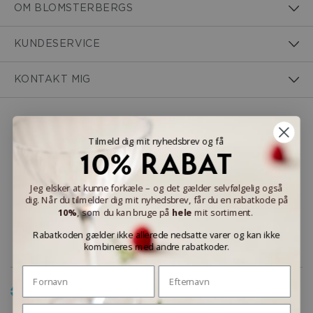
OM BLOMSTERBERGS
KUNDESERVICE
KONTAKT MIG
NEM BETALING
Tilmeld dig mit nyhedsbrev og få
10% RABAT
Jeg elsker at kunne forkæle – og det gælder selvfølgelig også
dig. Når du tilmelder dig mit nyhedsbrev, får du en rabatkode på
LEVERINGSMULIGHEDER
10%
, som du kan bruge på
hele
mit sortiment.
Rabatkoden gælder ikke allerede nedsatte varer og kan ikke
kombineres med andre rabatkoder.
Fornavn
Efternavn
Email