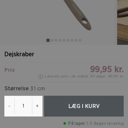
Dejskraber
99,95 kr.
Pris
Laveste pris i de sidste 30 dage: 99,95 kr.
Størrelse
31 cm
LÆG I KURV
-
+
På lager
1-3 dages levering