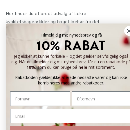
Her finder du et bredt udvalg af lækre
kvalitetsbageartikler og bagetilbehør fra det
professionelle konditorfag og fra både det søde og det
Tilmeld dig mit nyhedsbrev og få
salte køkken. Alle produkterne er afprøvet og valgt af
10% RABAT
Mette Blomsterberg og hendes team. Mette
Blomsterberg er iværksætter og faglært konditor, som
Jeg elsker at kunne forkæle – og det gælder selvfølgelig også
dig. Når du tilmelder dig mit nyhedsbrev, får du en rabatkode p
mange af os kender fra ”Det søde liv”, ”Den store
10%
, som du kan bruge på
hele
mit sortiment.
bagedyst”, ”Price Blomsterberg” m.fl. Mette er et utrolig
Rabatkoden gælder ikke allerede nedsatte varer og kan ikke
passioneret menneske, som har sendt appetit rundt i
kombineres med andre rabatkoder.
danskerenes stuer, hvor hun i årevis har delt ud af sin
Fornavn
Efternavn
faglighed og sans for detaljen. Ud over nydelsen og
forkælelsen skal kvaliteten være i højsædet.
Email