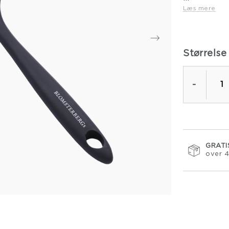
Læs mere
Størrelse
-
GRATI
over 