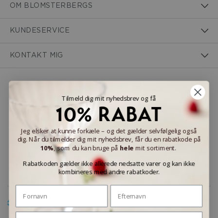
OM BLOMSTERBERGS
KUNDESERVICE
KONTAKT MIG
NEM BETALING
Tilmeld dig mit nyhedsbrev og få
10% RABAT
Jeg elsker at kunne forkæle – og det gælder selvfølgelig også
dig. Når du tilmelder dig mit nyhedsbrev, får du en rabatkode på
LEVERINGSMULIGHEDER
10%
, som du kan bruge på
hele
mit sortiment.
Rabatkoden gælder ikke allerede nedsatte varer og kan ikke
kombineres med andre rabatkoder.
Fornavn
Efternavn
Email