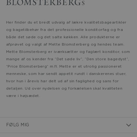
Her finder du et bredt udvalg af lækre kvalitetsbageartikler
og bagetilbehør fra det professionelle konditorfag og fra
både det søde og det salte køkken. Alle produkterne er
afprøvet og valgt af Mette Blomsterberg og hendes team.
Mette Blomsterberg er iværksætter og faglært konditor, som
mange af os kender fra ”Det søde liv”, ”Den store bagedyst”,
”Price Blomsterberg” m.fl. Mette er et utrolig passioneret
menneske, som har sendt appetit rundt i danskerenes stuer,
hvor hun i årevis har delt ud af sin faglighed og sans for
detaljen. Ud over nydelsen og forkælelsen skal kvaliteten
være i højsædet.
FØLG MIG