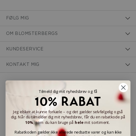
FØLG MIG
OM BLOMSTERBERGS
KUNDESERVICE
KONTAKT MIG
NEM BETALING
Tilmeld dig mit nyhedsbrev og få
10% RABAT
Jeg elsker at kunne forkæle – og det gælder selvfølgelig også
dig. Når du tilmelder dig mit nyhedsbrev, får du en rabatkode på
LEVERINGSMULIGHEDER
10%
, som du kan bruge på
hele
mit sortiment.
Rabatkoden gælder ikke allerede nedsatte varer og kan ikke