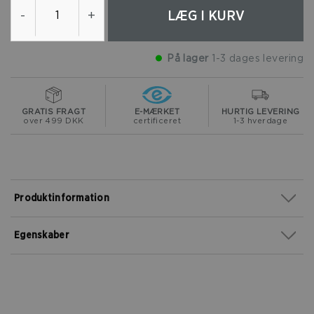
LÆG I KURV
-
+
På lager
1-3 dages levering
GRATIS FRAGT
E-MÆRKET
HURTIG LEVERING
over 499 DKK
certificeret
1-3 hverdage
Produktinformation
Egenskaber