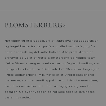
Her finder du et bredt udvalg af lækre kvalitetsbageartikler
og bagetilbehør fra det professionelle konditorfag og fra
både det søde og det salte køkken. Alle produkterne er
afprøvet og valgt af Mette Blomsterberg og hendes team.
Mette Blomsterberg er iværksætter og faglært konditor, som
mange af os kender fra ”Det søde liv”, ”Den store bagedyst”,
”Price Blomsterberg” m.fl. Mette er et utrolig passioneret
menneske, som har sendt appetit rundt i danskerenes stuer,
hvor hun i årevis har delt ud af sin faglighed og sans for
detaljen. Ud over nydelsen og forkælelsen skal kvaliteten
være i højsædet.