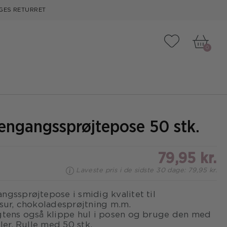
GES RETURRET
Tilføj til fa
0
engangssprøjtepose 50 stk.
79,95 kr.
Laveste pris i de sidste 30 dage: 79,95 kr.
gssprøjtepose i smidig kvalitet til
sur, chokoladesprøjtning m.m.
gtens også klippe hul i posen og bruge den med
ller. Rulle med 50 stk.