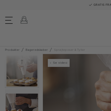
GRATIS FRA
Log ind
Produkter
Bageredskaber
Sprøjteposer & Tyller
Se video