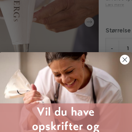
Læs mere
Størrelse
-
GRATI
over 
Vil du have
opskrifter og