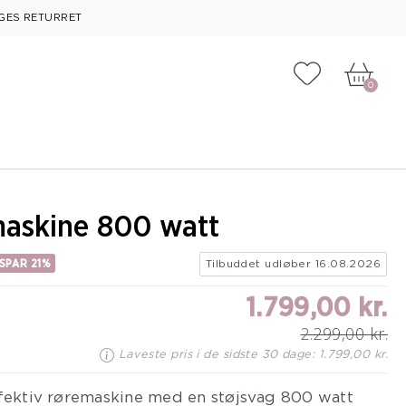
GES RETURRET
Tilføj til fa
0
askine 800 watt
SPAR 21%
Tilbuddet udløber 16.08.2026
1.799,00 kr.
2.299,00 kr.
Laveste pris i de sidste 30 dage: 1.799,00 kr.
ffektiv røremaskine med en støjsvag 800 watt