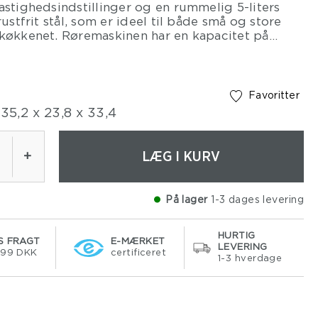
astighedsindstillinger og en rummelig 5-liters
rustfrit stål, som er ideel til både små og store
 køkkenet. Røremaskinen har en kapacitet på
kg. Takket være maskinens kompakte størrelse,
 ikke meget på køkkenbordet. Piskeris, dejkrog
ker i rustfrit stål medfølger. Et piskeris som
ehvider, kagecreme eller en luftig flødeskum.
Favoritter
gør det nemt at ælte dej, uanset om det er til
35,2 x 23,8 x 33,4
er, pizzadej eller anden smidig dej. Fladpiskeren
mt at røre kagedej eller frikadellefars.
LÆG I KURV
+
På lager
1-3 dages levering
HURTIG
S FRAGT
E-MÆRKET
LEVERING
499 DKK
certificeret
1-3 hverdage