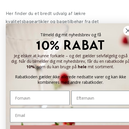
Her finder du et bredt udvalg af lækre
kvalitetsbageartikler og bagetilbehør fra det
professionelle konditorfag og fra både det søde og det
Tilmeld dig mit nyhedsbrev og få
salte køkken. Alle produkterne er afprøvet og valgt af
10% RABAT
Mette Blomsterberg og hendes team. Mette
Blomsterberg er iværksætter og faglært konditor, som
Jeg elsker at kunne forkæle – og det gælder selvfølgelig også
dig. Når du tilmelder dig mit nyhedsbrev, får du en rabatkode p
mange af os kender fra ”Det søde liv”, ”Den store
10%
, som du kan bruge på
hele
mit sortiment.
bagedyst”, ”Price Blomsterberg” m.fl. Mette er et utrolig
Rabatkoden gælder ikke allerede nedsatte varer og kan ikke
passioneret menneske, som har sendt appetit rundt i
kombineres med andre rabatkoder.
danskerenes stuer, hvor hun i årevis har delt ud af sin
Fornavn
Efternavn
faglighed og sans for detaljen. Ud over nydelsen og
forkælelsen skal kvaliteten være i højsædet.
Email