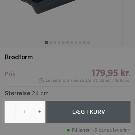
Brødform
179,95 kr.
Pris
Laveste pris i de sidste 30 dage: 179,95 kr.
Størrelse
24 cm
LÆG I KURV
-
+
På lager
1-3 dages levering