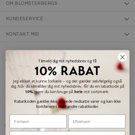
OM BLOMSTERBERGS
KUNDESERVICE
KONTAKT MIG
NEM BETALING
Tilmeld dig mit nyhedsbrev og få
10% RABAT
Jeg elsker at kunne forkæle – og det gælder selvfølgelig også
dig. Når du tilmelder dig mit nyhedsbrev, får du en rabatkode på
LEVERINGSMULIGHEDER
10%
, som du kan bruge på
hele
mit sortiment.
Rabatkoden gælder ikke allerede nedsatte varer og kan ikke
kombineres med andre rabatkoder.
Fornavn
Efternavn
Email