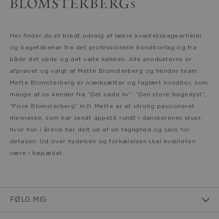
Her finder du et bredt udvalg af lækre kvalitetsbageartikler
og bagetilbehør fra det professionelle konditorfag og fra
både det søde og det salte køkken. Alle produkterne er
afprøvet og valgt af Mette Blomsterberg og hendes team.
Mette Blomsterberg er iværksætter og faglært konditor, som
mange af os kender fra ”Det søde liv”, ”Den store bagedyst”,
”Price Blomsterberg” m.fl. Mette er et utrolig passioneret
menneske, som har sendt appetit rundt i danskerenes stuer,
hvor hun i årevis har delt ud af sin faglighed og sans for
detaljen. Ud over nydelsen og forkælelsen skal kvaliteten
være i højsædet.
FØLG MIG