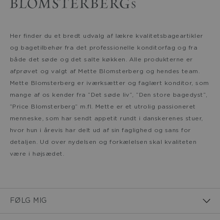
Her finder du et bredt udvalg af lækre kvalitetsbageartikler
og bagetilbehør fra det professionelle konditorfag og fra
både det søde og det salte køkken. Alle produkterne er
afprøvet og valgt af Mette Blomsterberg og hendes team.
Mette Blomsterberg er iværksætter og faglært konditor, som
mange af os kender fra ”Det søde liv”, ”Den store bagedyst”,
”Price Blomsterberg” m.fl. Mette er et utrolig passioneret
menneske, som har sendt appetit rundt i danskerenes stuer,
hvor hun i årevis har delt ud af sin faglighed og sans for
detaljen. Ud over nydelsen og forkælelsen skal kvaliteten
være i højsædet.
FØLG MIG