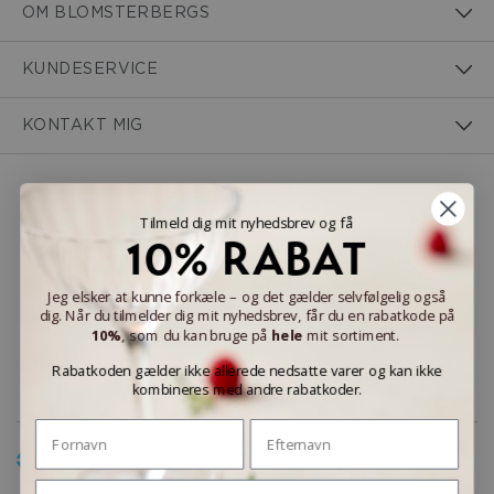
OM BLOMSTERBERGS
KUNDESERVICE
KONTAKT MIG
NEM BETALING
Tilmeld dig mit nyhedsbrev og få
10% RABAT
Jeg elsker at kunne forkæle – og det gælder selvfølgelig også
dig. Når du tilmelder dig mit nyhedsbrev, får du en rabatkode på
LEVERINGSMULIGHEDER
10%
, som du kan bruge på
hele
mit sortiment.
Rabatkoden gælder ikke allerede nedsatte varer og kan ikke
kombineres med andre rabatkoder.
Fornavn
Efternavn
Email