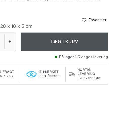
 kan indstilles fra 18 x 28 cm op til 34 x 53 cm.
ykke stanniol under kagerammen og fold det op
en – så bliver indholdet inden for rammen.
Favoritter
28 x 18 x 5 cm
LÆG I KURV
+
På lager
1-3 dages levering
HURTIG
S FRAGT
E-MÆRKET
LEVERING
499 DKK
certificeret
1-3 hverdage