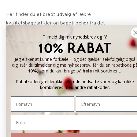
Her finder du et bredt udvalg af lækre
kvalitetsbageartikler og bagetilbehør fra det
professionelle konditorfag og fra både det søde og det
Tilmeld dig mit nyhedsbrev og få
salte køkken. Alle produkterne er afprøvet og valgt af
10% RABAT
Mette Blomsterberg og hendes team. Mette
Blomsterberg er iværksætter og faglært konditor, som
Jeg elsker at kunne forkæle – og det gælder selvfølgelig også
dig. Når du tilmelder dig mit nyhedsbrev, får du en rabatkode p
mange af os kender fra ”Det søde liv”, ”Den store
10%
, som du kan bruge på
hele
mit sortiment.
bagedyst”, ”Price Blomsterberg” m.fl. Mette er et utrolig
Rabatkoden gælder ikke allerede nedsatte varer og kan ikke
passioneret menneske, som har sendt appetit rundt i
kombineres med andre rabatkoder.
danskerenes stuer, hvor hun i årevis har delt ud af sin
Fornavn
Efternavn
faglighed og sans for detaljen. Ud over nydelsen og
forkælelsen skal kvaliteten være i højsædet.
Email