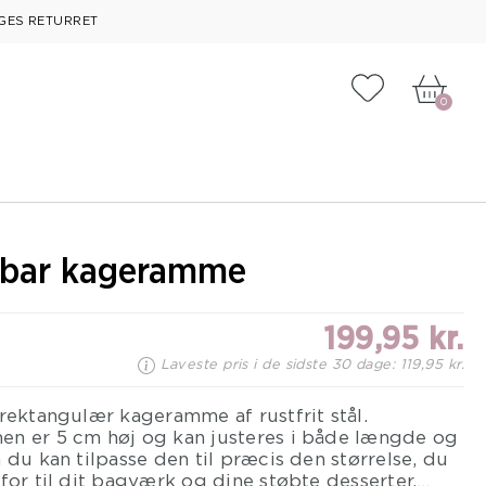
GES RETURRET
Tilføj til fa
0
rbar kageramme
199,95 kr.
Laveste pris i de sidste 30 dage: 119,95 kr.
rektangulær kageramme af rustfrit stål.
n er 5 cm høj og kan justeres i både længde og
 du kan tilpasse den til præcis den størrelse, du
for til dit bagværk og dine støbte desserter.