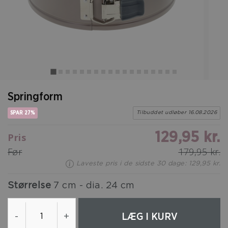
Springform
SPAR 27%
Tilbuddet udløber 16.08.2026
129,95 kr.
Pris
Før
179,95 kr.
Laveste pris i de sidste 30 dage: 129,95 kr.
Størrelse
7 cm - dia. 24 cm
LÆG I KURV
-
+