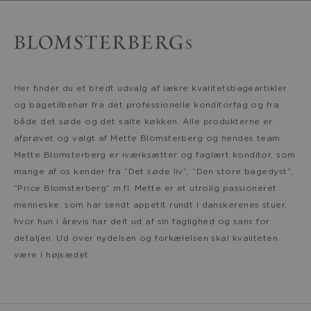
Her finder du et bredt udvalg af lækre kvalitetsbageartikler
og bagetilbehør fra det professionelle konditorfag og fra
både det søde og det salte køkken. Alle produkterne er
afprøvet og valgt af Mette Blomsterberg og hendes team.
Mette Blomsterberg er iværksætter og faglært konditor, som
mange af os kender fra ”Det søde liv”, ”Den store bagedyst”,
”Price Blomsterberg” m.fl. Mette er et utrolig passioneret
menneske, som har sendt appetit rundt i danskerenes stuer,
hvor hun i årevis har delt ud af sin faglighed og sans for
detaljen. Ud over nydelsen og forkælelsen skal kvaliteten
være i højsædet.