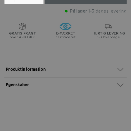
På lager
1-3 dages levering
GRATIS FRAGT
E-MÆRKET
HURTIG LEVERING
over 499 DKK
certificeret
1-3 hverdage
Produktinformation
Egenskaber