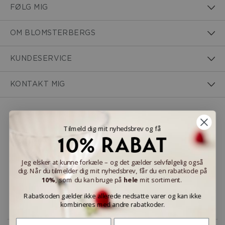
FØLG MIG
OM BLOMSTERBERGS
KUNDESERVICE
KONTAKT MIG
NEM BETALING
Tilmeld dig mit nyhedsbrev og få
10% RABAT
Jeg elsker at kunne forkæle – og det gælder selvfølgelig også
dig. Når du tilmelder dig mit nyhedsbrev, får du en rabatkode på
LEVERINGSMULIGHEDER
10%
, som du kan bruge på
hele
mit sortiment.
Rabatkoden gælder ikke allerede nedsatte varer og kan ikke
kombineres med andre rabatkoder.
Fornavn
Efternavn