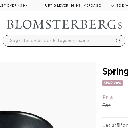
GT OVER 499,-
HURTIG LEVERING 1-3 HVERDAGE
30 DA
Sprin
SPAR 28%
Pris
Før
Let stålf