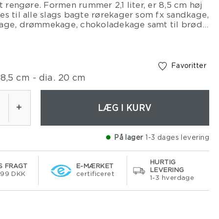
at rengøre. Formen rummer 2,1 liter, er 8,5 cm høj
s til alle slags bagte rørekager som fx sandkage,
age, drømmekage, chokoladekage samt til brød
lagkage- og dessertbunde.
ens indvendige side og bund med bagespray
ral olie ved bagning. Formen er fremstillet af
Favoritter
uropæisk produceret ståltype i høj kvalitet.
8,5 cm - dia. 20 cm
bygget op i to lag, først et støttende, forstærket
 herefter endnu et lag for yderligere
ng. Det er meget let og fleksibelt, hvilket giver
LÆG I KURV
+
nsartet overflade og bedre varmefordeling.
skes før brug første gang. Den keramiske
er fremstillet af råvarer, der ikke indeholder
På lager
1-3 dages levering
HURTIG
S FRAGT
E-MÆRKET
LEVERING
499 DKK
certificeret
1-3 hverdage