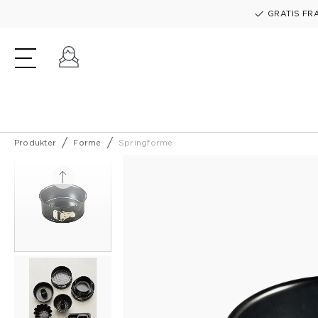
GRATIS FRA
Log ind
Produkter
Forme
Springforme