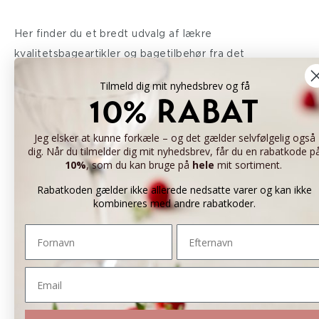
Her finder du et bredt udvalg af lækre
kvalitetsbageartikler og bagetilbehør fra det
professionelle konditorfag og fra både det søde og det
Tilmeld dig mit nyhedsbrev og få
salte køkken. Alle produkterne er afprøvet og valgt af
10% RABAT
Mette Blomsterberg og hendes team. Mette
Blomsterberg er iværksætter og faglært konditor, som
Jeg elsker at kunne forkæle – og det gælder selvfølgelig også
dig. Når du tilmelder dig mit nyhedsbrev, får du en rabatkode p
mange af os kender fra ”Det søde liv”, ”Den store
10%
, som du kan bruge på
hele
mit sortiment.
bagedyst”, ”Price Blomsterberg” m.fl. Mette er et utrolig
Rabatkoden gælder ikke allerede nedsatte varer og kan ikke
passioneret menneske, som har sendt appetit rundt i
kombineres med andre rabatkoder.
danskerenes stuer, hvor hun i årevis har delt ud af sin
Fornavn
Efternavn
faglighed og sans for detaljen. Ud over nydelsen og
forkælelsen skal kvaliteten være i højsædet.
Email