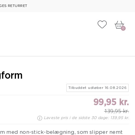
GES RETURRET
Tilføj til fa
0
gform
Tilbuddet udløber 16.08.2026
99,95 kr.
139,95 kr.
Laveste pris i de sidste 30 dage: 139,95 kr.
orm med non-stick-belægning, som slipper nemt