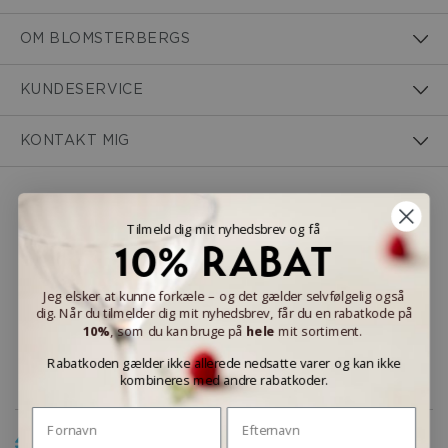
OM BLOMSTERBERGS
KUNDESERVICE
KONTAKT MIG
NEM BETALING
Tilmeld dig mit nyhedsbrev og få
10% RABAT
Jeg elsker at kunne forkæle – og det gælder selvfølgelig også
dig. Når du tilmelder dig mit nyhedsbrev, får du en rabatkode på
LEVERINGSMULIGHEDER
10%
, som du kan bruge på
hele
mit sortiment.
Rabatkoden gælder ikke allerede nedsatte varer og kan ikke
kombineres med andre rabatkoder.
Fornavn
Efternavn