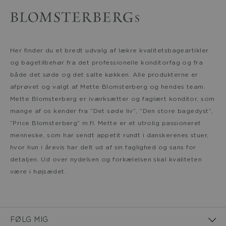
Her finder du et bredt udvalg af lækre kvalitetsbageartikler
og bagetilbehør fra det professionelle konditorfag og fra
både det søde og det salte køkken. Alle produkterne er
afprøvet og valgt af Mette Blomsterberg og hendes team.
Mette Blomsterberg er iværksætter og faglært konditor, som
mange af os kender fra ”Det søde liv”, ”Den store bagedyst”,
”Price Blomsterberg” m.fl. Mette er et utrolig passioneret
menneske, som har sendt appetit rundt i danskerenes stuer,
hvor hun i årevis har delt ud af sin faglighed og sans for
detaljen. Ud over nydelsen og forkælelsen skal kvaliteten
være i højsædet.
FØLG MIG