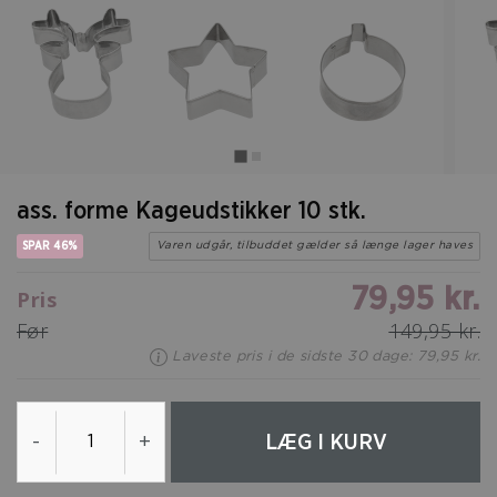
ass. forme Kageudstikker 10 stk.
SPAR 46%
Varen udgår, tilbuddet gælder så længe lager haves
79,95 kr.
Pris
Før
149,95 kr.
Laveste pris i de sidste 30 dage: 79,95 kr.
LÆG I KURV
-
+