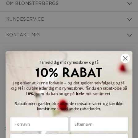
OM BLOMSTERBERGS
KUNDESERVICE
KONTAKT MIG
NEM BETALING
Tilmeld dig mit nyhedsbrev og få
10% RABAT
Jeg elsker at kunne forkæle – og det gælder selvfølgelig også
dig. Når du tilmelder dig mit nyhedsbrev, får du en rabatkode på
LEVERINGSMULIGHEDER
10%
, som du kan bruge på
hele
mit sortiment.
Rabatkoden gælder ikke allerede nedsatte varer og kan ikke
kombineres med andre rabatkoder.
Fornavn
Efternavn
Email