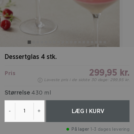
Dessertglas 4 stk.
299,95 kr.
Pris
Laveste pris i de sidste 30 dage: 299,95 kr.
Størrelse
430 ml
LÆG I KURV
-
+
På lager
1-3 dages levering