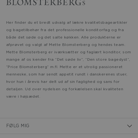
Her finder du et bredt udvalg af lækre kvalitetsbageartikler
og bagetilbehør fra det professionelle konditorfag og fra
både det søde og det salte køkken. Alle produkterne er
afprøvet og valgt af Mette Blomsterberg og hendes team.
Mette Blomsterberg er iværksætter og faglært konditor, som
mange af os kender fra ”Det søde liv”, ”Den store bagedyst”,
”Price Blomsterberg” m.fl. Mette er et utrolig passioneret
menneske, som har sendt appetit rundt i danskerenes stuer,
hvor hun i årevis har delt ud af sin faglighed og sans for
detaljen. Ud over nydelsen og forkælelsen skal kvaliteten
være i højsædet.
FØLG MIG